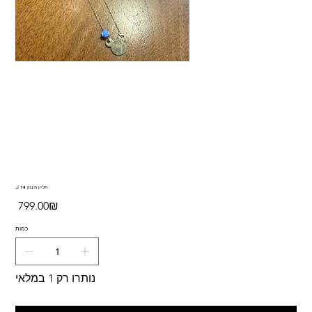
תליון תינוק 14 ك
מחיר
‏799.00 ‏₪
כמות
נותרו רק 1 במלאי