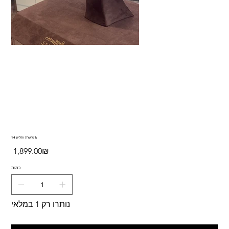
שרשרת ותליון 14 k
מחיר
‏1,899.00 ‏₪
כמות
נותרו רק 1 במלאי