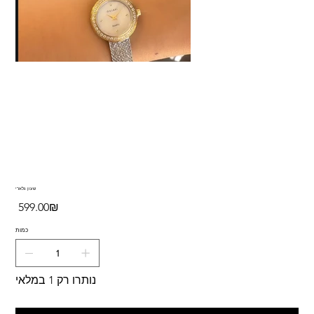
שעון גלארי
מחיר
‏599.00 ‏₪
כמות
נותרו רק 1 במלאי