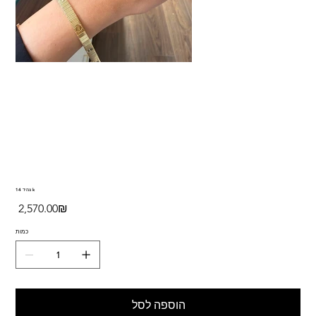
צמיד 14 k
מחיר
‏2,570.00 ‏₪
כמות
הוספה לסל