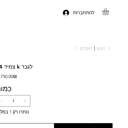
להתחברות
הקודם
הבא
צמיד 14 k לגבר
מח
‏5,750.00 ‏₪
כמו
נותרו רק 1 במלאי