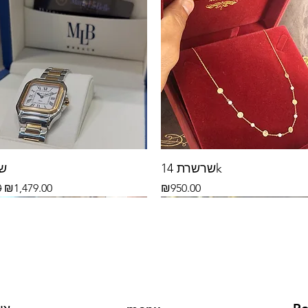
שרשרת 14k
שע
rice
Sale Price
Price
0
₪1,479.00
₪950.00