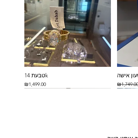
ון אישה
טבעת 14k
Price
Regular P
₪1,499.00
₪1,749.0
14k