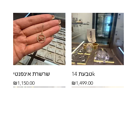
טבעת 14k
שרשרת אינפנטי
Price
Price
₪1,150.00
₪1,499.00
14k
14k
14k