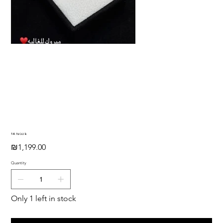
טבעת 14 k
Price
₪1,199.00
Quantity
Only 1 left in stock