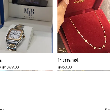
שרשרת 14k
שע
rice
Sale Price
Price
0
₪1,479.00
₪950.00