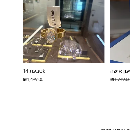
ון אישה
טבעת 14k
Price
Regular P
₪1,499.00
₪1,749.0
14k