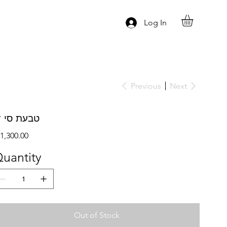
Log In
Previous
Next
טבעת סי ד
ce
1,300.00
uantity
Out of Stock