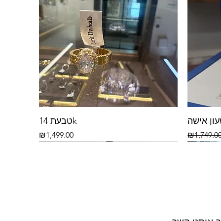
ון אישה
טבעת 14k
Price
Regular P
₪1,499.00
₪1,749.0
14k