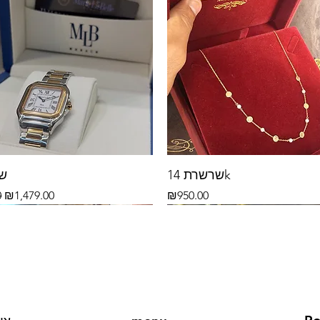
שרשרת 14k
שע
rice
Sale Price
Price
0
₪1,479.00
₪950.00