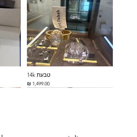
טבעת 14k
السعر
14 ك