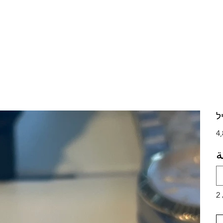
ל
عر
ة