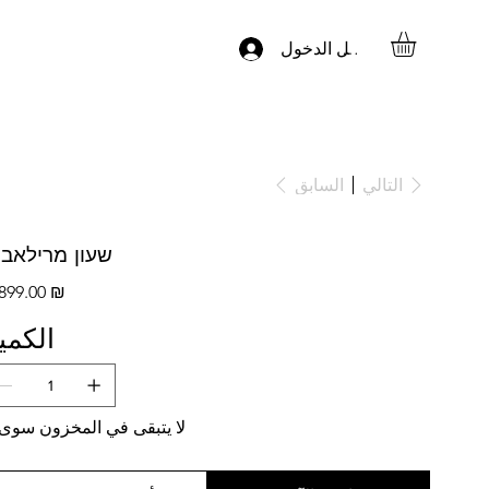
تسجيل الدخول
السابق
التالي
שעון מרילאבי
الس
‏4,899.00 ₪
الكمي
لا يتبقى في المخزون سوى 2