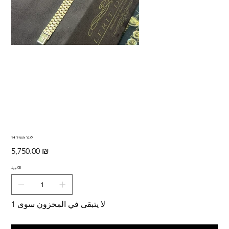
צמיד 14 k לגבר
السعر
‏5,750.00 ₪
الكمية
لا يتبقى في المخزون سوى 1