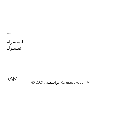
متابعة
انستغرام
فيسبوك
RAMI
© 2024. بواسطة Ramiabureesh™