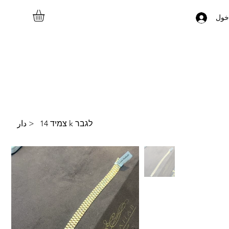
خول
צמיד 14 k לגבר
>
دار