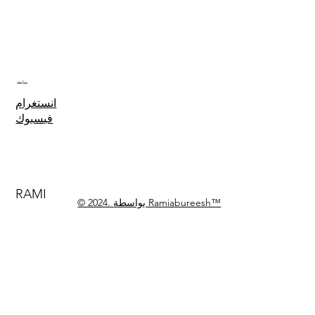
متابعة
انستغرام
فيسبوك
RAMI
© 2024. بواسطة Ramiabureesh™