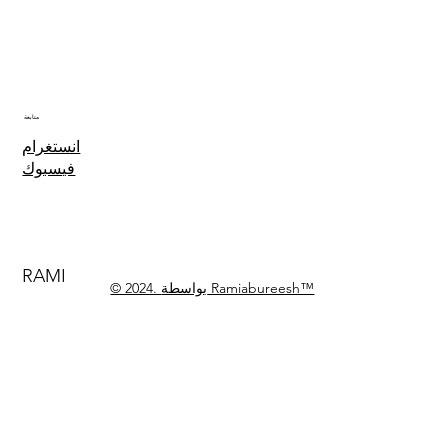
متابعة
انستغرام
فيسبوك
RAMI
© 2024. بواسطة Ramiabureesh™