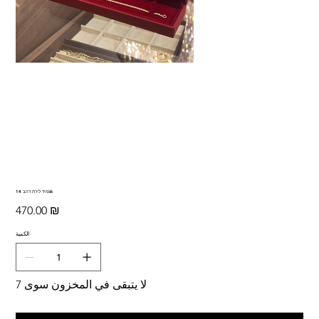
צמיד לירת דהב 14k
السعر
‏470.00 ₪
الكمية
لا يتبقى في المخزون سوى 7